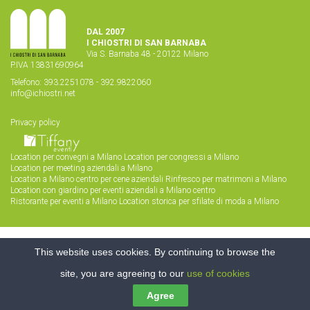
DAL 2007
I CHIOSTRI DI SAN BARNABA
Via S. Barnaba 48 - 20122 Milano
P.IVA 13831690964
Telefono:
393.2251078
-
392.9822060
info@ichiostri.net
Privacy policy
Location per convegni a Milano
Location per congressi a Milano
Location per meeting aziendali a Milano
Location a Milano centro per cene aziendali
Rinfresco per matrimoni a Milano
Location con giardino per eventi aziendali a Milano centro
Ristorante per eventi a Milano
Location storica per sfilate di moda a Milano
Realizzazione siti web
Purelab
This website uses cookies. By continuing to browse the
site, you are agreeing to our
use of cookies
Agree