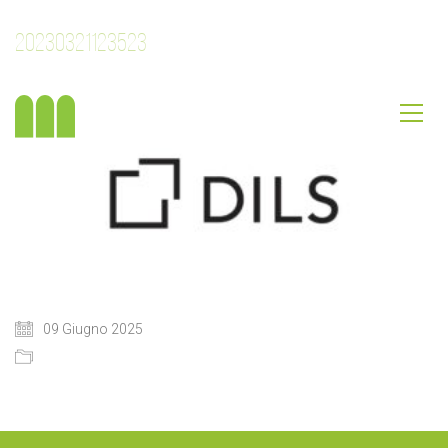
20230321123523
09 Giugno 2025